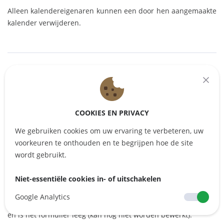
Alleen kalendereigenaren kunnen een door hen aangemaakte
kalender verwijderen.
Google Kalender &
Airbnb Synchronisatie
COOKIES EN PRIVACY
We gebruiken cookies om uw ervaring te verbeteren, uw
voorkeuren te onthouden en te begrijpen hoe de site
Wanneer je een Pinpoint Reserveringssysteem (PBS) Kalender
wordt gebruikt.
synchroniseert met een andere kalender, worden de
geïmporteerde reserveringen als werkelijke reserveringen
Niet-essentiële cookies in- of uitschakelen
aangemaakt en kunnen ze worden beheerd in het tabblad
Reservering. Bij reserveringen die via sync worden gemaakt,
Google Analytics
worden de gegevens "gesynchroniseerd met Google/Airbnb"
en is het formulier leeg (kan nog niet worden bewerkt).