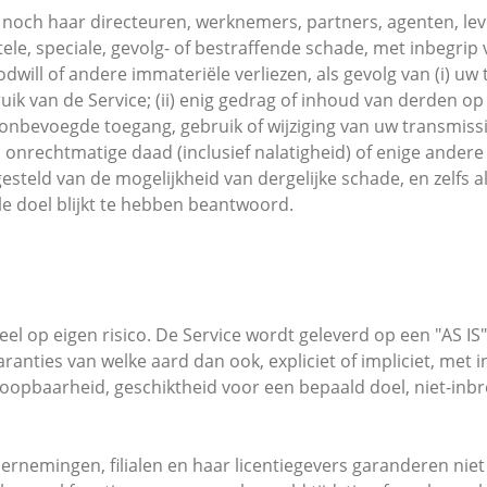
 noch haar directeuren, werknemers, partners, agenten, lever
ntele, speciale, gevolg- of bestraffende schade, met inbegrip
dwill of andere immateriële verliezen, als gevolg van (i) uw 
k van de Service; (ii) enig gedrag of inhoud van derden op d
) onbevoegde toegang, gebruik of wijziging van uw transmissi
 onrechtmatige daad (inclusief nalatigheid) of enige andere 
 gesteld van de mogelijkheid van dergelijke schade, en zelfs a
le doel blijkt te hebben beantwoord.
eel op eigen risico. De Service wordt geleverd op een "AS IS
ranties van welke aard dan ook, expliciet of impliciet, met 
rkoopbaarheid, geschiktheid voor een bepaald doel, niet-inb
nemingen, filialen en haar licentiegevers garanderen niet 