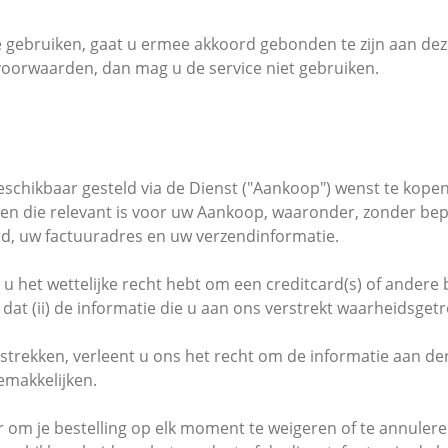
e gebruiken, gaat u ermee akkoord gebonden te zijn aan dez
voorwaarden, dan mag u de service niet gebruiken.
beschikbaar gesteld via de Dienst ("Aankoop") wenst te kop
ken die relevant is voor uw Aankoop, waaronder, zonder b
d, uw factuuradres en uw verzendinformatie.
i) u het wettelijke recht hebt om een creditcard(s) of ander
t (ii) de informatie die u aan ons verstrekt waarheidsgetrou
rstrekken, verleent u ons het recht om de informatie aan d
emakkelijken.
 om je bestelling op elk moment te weigeren of te annule