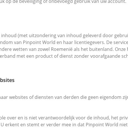
uk op de beveiliging of onbevoegd gebruik van uw account.
 inhoud (met uitzondering van inhoud geleverd door gebruike
igendom van Pinpoint World en haar licentiegevers. De serv
ndere wetten van zowel Roemenië als het buitenland. Onze
erband met een product of dienst zonder voorafgaande sch
bsites
 naar websites of diensten van derden die geen eigendom z
le over en is niet verantwoordelijk voor de inhoud, het priv
 U erkent en stemt er verder mee in dat Pinpoint World niet