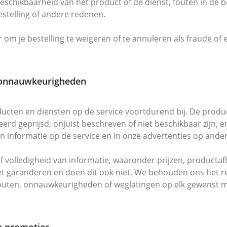
beschikbaarheid van het product of de dienst, fouten in de be
bestelling of andere redenen.
m je bestelling te weigeren of te annuleren als fraude of e
 onnauwkeurigheden
cten en diensten op de service voortdurend bij. De produc
eerd geprijsd, onjuist beschreven of niet beschikbaar zijn,
n informatie op de service en in onze advertenties op ande
volledigheid van informatie, waaronder prijzen, productafbe
et garanderen en doen dit ook niet. We behouden ons het r
m fouten, onnauwkeurigheden of weglatingen op elk gewens