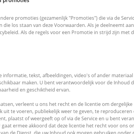
n promoties
andere promoties (gezamenlijk "Promoties") die via de Serv
jn die los staan van deze Voorwaarden. Als je deelneemt aa
cybeleid. Als de regels voor een Promotie in strijd zijn met
 informatie, tekst, afbeeldingen, video's of ander materiaal
schikbaar maken. U bent verantwoordelijk voor de Inhoud die
baarheid en geschiktheid ervan.
atsen, verleent u ons het recht en de licentie om dergelijke
ijk uit te voeren, publiekelijk weer te geven, te reproduceren
nt, plaatst of weergeeft op of via de Service en u bent vera
 gaat ermee akkoord dat deze licentie het recht voor ons
rs van de Dienst, die uw Inhoud ook mogen gebruiken onder