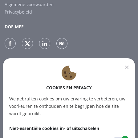
Algemene voorwaarden
Privacybeleid
DOE MEE
NIEUWSBRIEF
Abonneer je op onze nieuwsbrief voor het laatste nieuws.
COOKIES EN PRIVACY
ABONNEREN
We gebruiken cookies om uw ervaring te verbeteren, uw
voorkeuren te onthouden en te begrijpen hoe de site
wordt gebruikt.
Niet-essentiële cookies in- of uitschakelen
© 2012-2026 PINPOINT.WORLD
Handelsmerken en merknamen zijn