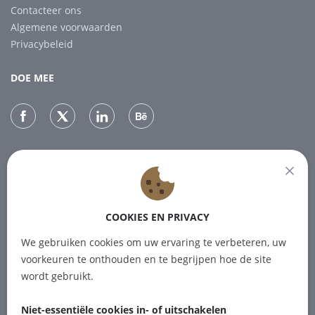
Contacteer ons
Algemene voorwaarden
Privacybeleid
DOE MEE
NIEUWSBRIEF
Abonneer je op onze nieuwsbrief voor het laatste nieuws.
COOKIES EN PRIVACY
ABONNEREN
We gebruiken cookies om uw ervaring te verbeteren, uw
voorkeuren te onthouden en te begrijpen hoe de site
wordt gebruikt.
Niet-essentiële cookies in- of uitschakelen
© 2012-2026 PINPOINT.WORLD