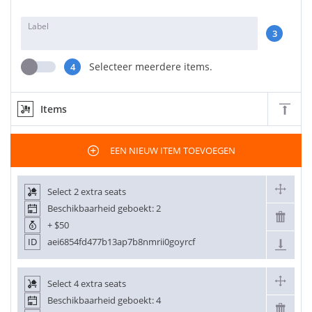
Label
3
Selecteer meerdere items.
4
Items
EEN NIEUW ITEM TOEVOEGEN
Select 2 extra seats
Beschikbaarheid geboekt: 2
+
$50
ID
aei6854fd477b13ap7b8nmrii0goyrcf
Select 4 extra seats
Beschikbaarheid geboekt: 4