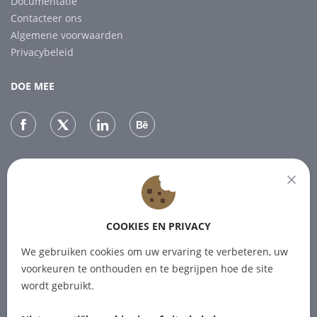
Documentatie
Contacteer ons
Algemene voorwaarden
Privacybeleid
DOE MEE
NIEUWSBRIEF
Abonneer je op onze nieuwsbrief voor het laatste nieuws.
COOKIES EN PRIVACY
ABONNEREN
We gebruiken cookies om uw ervaring te verbeteren, uw
voorkeuren te onthouden en te begrijpen hoe de site
wordt gebruikt.