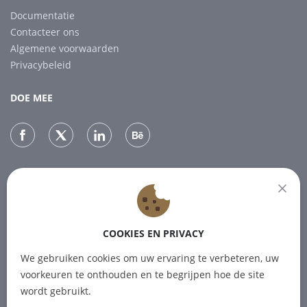
Documentatie
Contacteer ons
Algemene voorwaarden
Privacybeleid
DOE MEE
NIEUWSBRIEF
Abonneer je op onze nieuwsbrief voor het laatste nieuws.
COOKIES EN PRIVACY
ABONNEREN
We gebruiken cookies om uw ervaring te verbeteren, uw
voorkeuren te onthouden en te begrijpen hoe de site
wordt gebruikt.