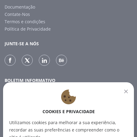
Documentação
Contate-Nos
Termos e condições
Política de Privacidade
JUNTE-SE A NÓS
BOLETIM INFORMATIVO
Subscreva a nossa newsletter para receber as últimas
notícias.
COOKIES E PRIVACIDADE
SUBSCREVER
Utilizamos cookies para melhorar a sua experiência,
recordar as suas preferências e compreender como o