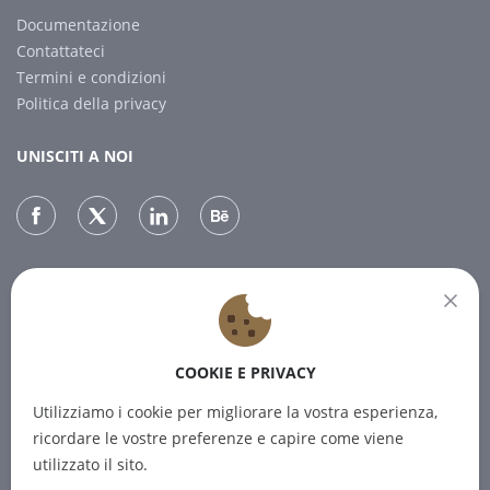
Documentazione
Contattateci
Termini e condizioni
Politica della privacy
UNISCITI A NOI
NEWSLETTER
Iscrivetevi alla nostra newsletter per ricevere le ultime notizie.
COOKIE E PRIVACY
ABBONARSI
Utilizziamo i cookie per migliorare la vostra esperienza,
ricordare le vostre preferenze e capire come viene
utilizzato il sito.