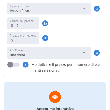
Tipo di prezzo
3
Prezzo fisso
Valore del prezzo
3a
$
Prezzo promoziona
3b
le
$
Applicare
4
una volta
Moltiplicare il prezzo per il numero di ele
5
menti selezionati.
Anteprima interattiva