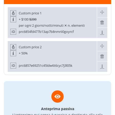
Custom price 1
+
$100
$200
per ogni 2 giorni/notti/minuti ✕ n. elementi
ID
prc6854fd477b13ap7b8nmrii0goyrcf
Custom price 2
+ 50%
ID
prc6857e69251c45ldw6t6cyc7j3l05k
Anteprima passiva
L'anteprima qui sopra è passiva e destinata alla sola