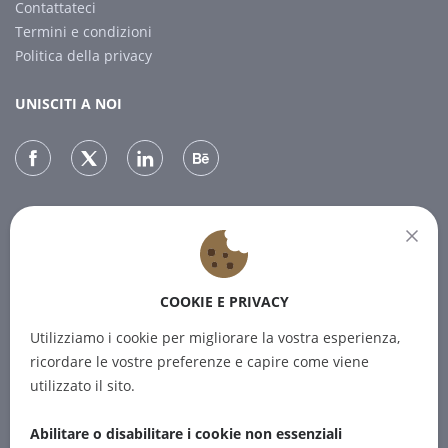
Contattateci
Termini e condizioni
Politica della privacy
UNISCITI A NOI
NEWSLETTER
Iscrivetevi alla nostra newsletter per ricevere le ultime notizie.
COOKIE E PRIVACY
ABBONARSI
Utilizziamo i cookie per migliorare la vostra esperienza,
ricordare le vostre preferenze e capire come viene
utilizzato il sito.
Abilitare o disabilitare i cookie non essenziali
© 2012-2026 PINPOINT.WORLD I marchi e le