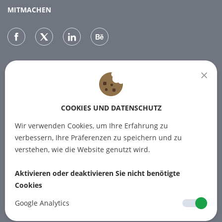
MITMACHEN
NEWSLETTER
Melden Sie sich für unseren Newsletter an, um die neuesten
Nachrichten zu erhalten.
COOKIES UND DATENSCHUTZ
Wir verwenden Cookies, um Ihre Erfahrung zu
ABONNIEREN
verbessern, Ihre Präferenzen zu speichern und zu
verstehen, wie die Website genutzt wird.
Aktivieren oder deaktivieren Sie nicht benötigte
Cookies
© 2012-2026 PINPOINT.WORLD
Warenzeichen und Marken sind das
Google Analytics
Eigentum ihrer jeweiligen Inhaber.