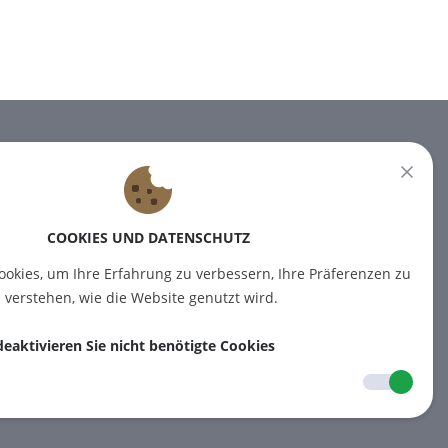
NEWSLETTER
Melden Sie sich für unseren
Newsletter an, um die neuesten
COOKIES UND DATENSCHUTZ
Nachrichten zu erhalten.
okies, um Ihre Erfahrung zu verbessern, Ihre Präferenzen zu
 verstehen, wie die Website genutzt wird.
ABONNIEREN
deaktivieren Sie nicht benötigte Cookies