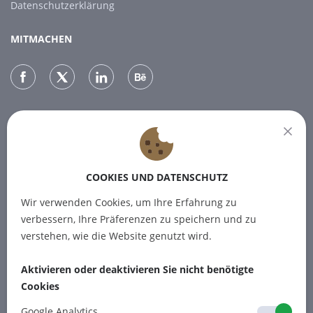
Datenschutzerklärung
MITMACHEN
NEWSLETTER
Melden Sie sich für unseren Newsletter an, um die neuesten
Nachrichten zu erhalten.
COOKIES UND DATENSCHUTZ
Wir verwenden Cookies, um Ihre Erfahrung zu
ABONNIEREN
verbessern, Ihre Präferenzen zu speichern und zu
verstehen, wie die Website genutzt wird.
Aktivieren oder deaktivieren Sie nicht benötigte
Cookies
© 2012-2026 PINPOINT.WORLD
Warenzeichen und Marken sind das
Google Analytics