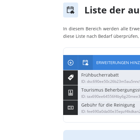
Liste der 
In diesem Bereich werden alle Erwe
diese Liste nach Bedarf überprüfen
ERWEITERUNGEN HIN
Frühbucherrabatt
ID: dsc690ee50c26b23m5au5nnc9
Tourismus Beherbergungss
ID: tax690ee64556f4by6g20mee3
Gebühr für die Reinigung
ID: fee690a0da00e35epzf4kdkan