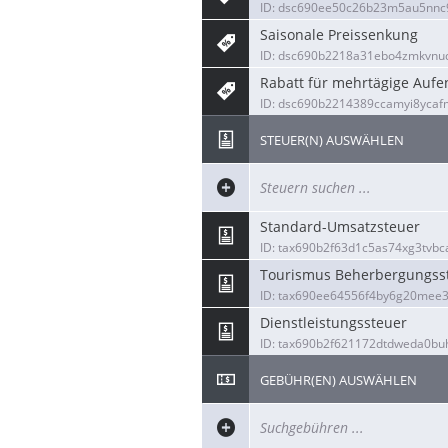
ID: dsc690ee50c26b23m5au5nnc9
Saisonale Preissenkung
ID: dsc690b2218a31ebo4zmkvnu
Rabatt für mehrtägige Aufe
ID: dsc690b2214389ccamyi8yca
STEUER(N) AUSWÄHLEN
Standard-Umsatzsteuer
ID: tax690b2f63d1c5as74xg3tvbc
Tourismus Beherbergungss
ID: tax690ee64556f4by6g20mee3
Dienstleistungssteuer
ID: tax690b2f621172dtdweda0bu
GEBÜHR(EN) AUSWÄHLEN