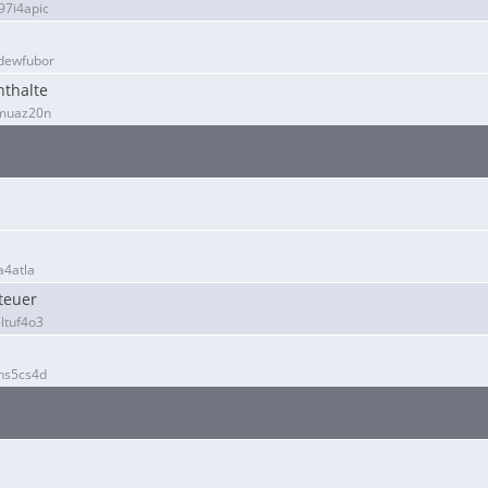
7i4apic
dewfubor
nthalte
fmuaz20n
a4atla
teuer
ltuf4o3
hs5cs4d