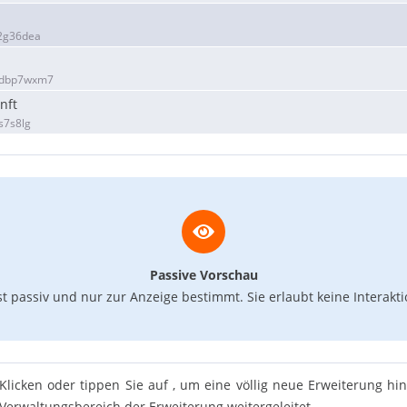
2g36dea
1dbp7wxm7
nft
s7s8lg
Passive Vorschau
st passiv und nur zur Anzeige bestimmt. Sie erlaubt keine Interak
Klicken oder tippen Sie auf , um eine völlig neue Erweiterung 
Verwaltungsbereich der Erweiterung weitergeleitet.