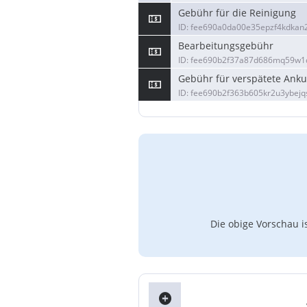
Gebühr für die Reinigung
ID: fee690a0da00e35epzf4kdkan
Bearbeitungsgebühr
ID: fee690b2f37a87d686mq59w
Gebühr für verspätete Anku
ID: fee690b2f363b605kr2u3ybejq
Die obige Vorschau i