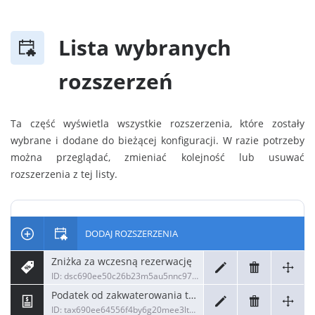
Lista wybranych
rozszerzeń
Ta część wyświetla wszystkie rozszerzenia, które zostały
wybrane i dodane do bieżącej konfiguracji. W razie potrzeby
można przeglądać, zmieniać kolejność lub usuwać
rozszerzenia z tej listy.
DODAJ ROZSZERZENIA
Zniżka za wczesną rezerwację
ID: dsc690ee50c26b23m5au5nnc97i4apic
Podatek od zakwaterowania turystycznego
ID: tax690ee64556f4by6g20mee3ltuf4o3