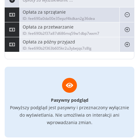
Opłata za sprzątanie
ID: fee690a0da00e35epzf4kdkan2g36dea
Opłata za przetwarzanie
ID: fee690b2f37a87d686mq59w1dbp7wxm7
Opłata za późny przyjazd
ID: fee690b2f363b605kr2u3ybejqs7s8lg
Pasywny podgląd
Powyższy podgląd jest pasywny i przeznaczony wyłącznie
do wyświetlania. Nie umożliwia on interakcji ani
wprowadzania zmian.