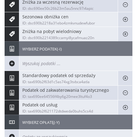
Zniżka za wczesną rezerwację
ID: dsc690ee50c26b23m5au5nnc97i4apic
Sezonowa obniżka cen
ID: dsc690b2218a31ebo4zmkvnudewfubor
Zniżka na pobyt wielodniowy
ID: dsc690b2214389ccamyi8ycafmuaz20n
WYBIERZ PODATEK(-I)
Standardowy podatek od sprzedaży
ID: tax690b2f63d1c5as74xg3tvbca4atla
Podatek od zakwaterowania turystycznego
ID: tax690ee64556f4by6g20mee3ltuf4o3
Podatek od usług
ID: tax690b2f621172dtdweda0buhs5cs4d
WYBIERZ OPŁATĘ(-Y)