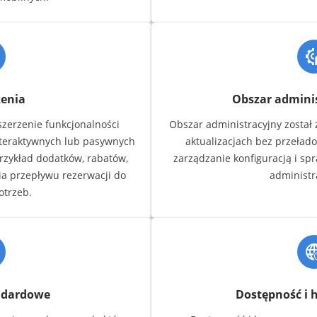
zenia
Obszar admini
szerzenie funkcjonalności
Obszar administracyjny został
nteraktywnych lub pasywnych
aktualizacjach bez przełado
rzykład dodatków, rabatów,
zarządzanie konfiguracją i s
ia przepływu rezerwacji do
administr
otrzeb.
ndardowe
Dostępność i