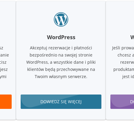
WordPress
sz
Akceptuj rezerwacje i płatności
Jeśli prow
anie
bezpośrednio na swojej stronie
chcesz 
cisz
WordPress, a wszystkie dane i pliki
rezerw
jesz
klientów będą przechowywane na
produktam
ymi
Twoim własnym serwerze.
jest 
DOWIEDZ SIĘ WIĘCEJ
D