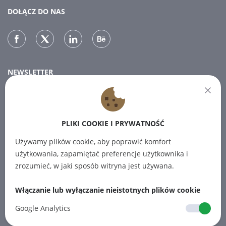
DOŁĄCZ DO NAS
NEWSLETTER
Zapisz się do naszego newslettera, aby otrzymywać najnowsze
wiadomości.
PLIKI COOKIE I PRYWATNOŚĆ
SUBSCRIBE
Używamy plików cookie, aby poprawić komfort
użytkowania, zapamiętać preferencje użytkownika i
zrozumieć, w jaki sposób witryna jest używana.
Włączanie lub wyłączanie nieistotnych plików cookie
© 2012-2026 PINPOINT.WORLD Znaki
towarowe i marki są własnością ich
Google Analytics
odpowiednich właścicieli.