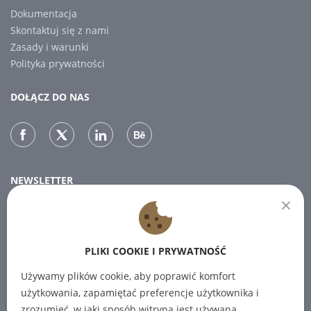
Dokumentacja
Skontaktuj się z nami
Zasady i warunki
Polityka prywatności
DOŁĄCZ DO NAS
NEWSLETTER
Zapisz się do naszego newslettera, aby otrzymywać najnowsze
wiadomości.
PLIKI COOKIE I PRYWATNOŚĆ
SUBSCRIBE
Używamy plików cookie, aby poprawić komfort
użytkowania, zapamiętać preferencje użytkownika i
zrozumieć, w jaki sposób witryna jest używana.