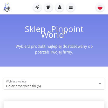
Sklep „Pinpoint
World”
Wybierz produkt najlepiej dostosowany do
potrzeb Twojej firmy.
Wybierz walutę
Dolar amerykański ($)