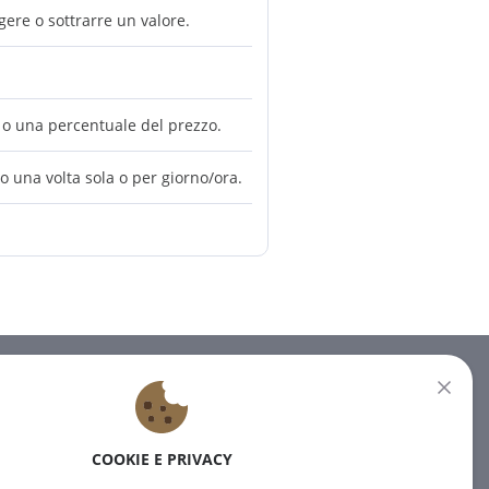
ere o sottrarre un valore.
o o una percentuale del prezzo.
o una volta sola o per giorno/ora.
NEWSLETTER
Iscrivetevi alla nostra newsletter
COOKIE E PRIVACY
per ricevere le ultime notizie.