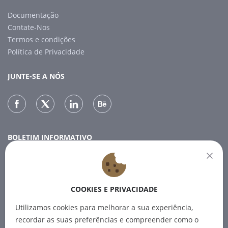
Documentação
Contate-Nos
Termos e condições
Política de Privacidade
JUNTE-SE A NÓS
BOLETIM INFORMATIVO
Subscreva a nossa newsletter para receber as últimas
notícias.
COOKIES E PRIVACIDADE
SUBSCREVER
Utilizamos cookies para melhorar a sua experiência,
recordar as suas preferências e compreender como o