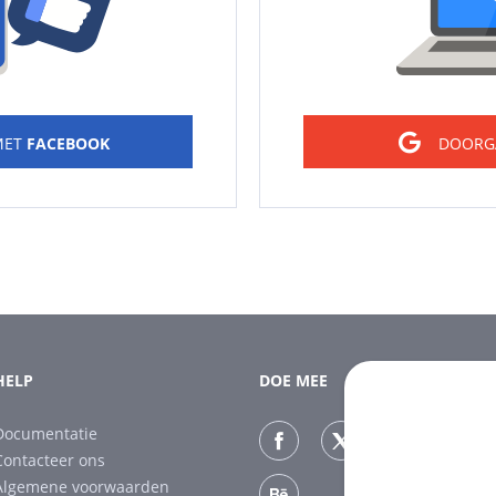
MET
FACEBOOK
DOORG
HELP
DOE MEE
Documentatie
Contacteer ons
Algemene voorwaarden