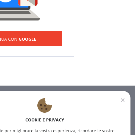
NUA CON
GOOGLE
NEWSLETTER
Iscrivetevi alla nostra newsletter
COOKIE E PRIVACY
per ricevere le ultime notizie.
ie per migliorare la vostra esperienza, ricordare le vostre