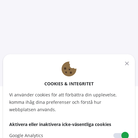
COOKIES & INTEGRITET
Vi använder cookies för att förbättra din upplevelse,
komma ihåg dina preferenser och förstå hur
webbplatsen används.
BIFOGA EN KALENDER TILL EN
PRODUKT SÅ ATT DINA KUNDER
Aktivera eller inaktivera icke-väsentliga cookies
KAN SE DIN TILLGÄNGLIGHET
Google Analytics