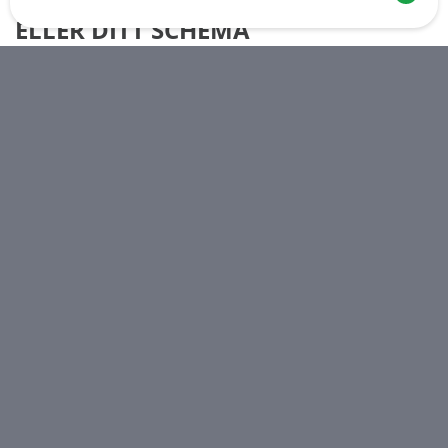
ELLER DITT SCHEMA
Skapa en kalender som är skräddarsydd efter dina
önskemål och anpassa den angivna tidsramen efter
dina behov. Oavsett om det är dagar, nätter eller
specifika timintervall har du flexibiliteten att
konfigurera tillgängligheten. Slutligen kan du enkelt
länka den till en produkt i din WooCommerce-butik.
LÄS MER OM DETTA