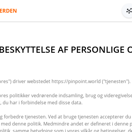
ERDEN
 BESKYTTELSE AF PERSONLIGE
vores") driver webstedet https://pinpoint.world ("tjenesten").
es politikker vedrørende indsamling, brug og videregivelse
, du har i forbindelse med disse data.
e og forbedre tjenesten. Ved at bruge tjenesten accepterer d
ed denne politik. Medmindre andet er defineret i denne priv
litik, samme betydning som i vores vilkår og betingelser, de