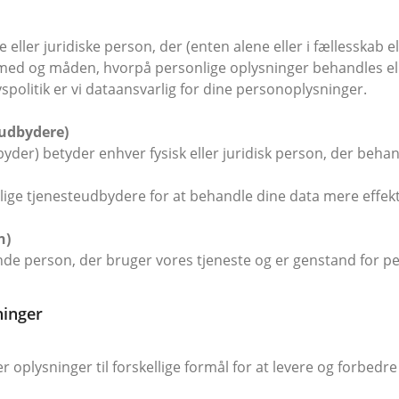
 eller juridiske person, der (enten alene eller i fællesskab 
ed og måden, hvorpå personlige oplysninger behandles ell
spolitik er vi dataansvarlig for dine personoplysninger.
eudbydere)
yder) betyder enhver fysisk eller juridisk person, der beha
llige tjenesteudbydere for at behandle dine data mere effekt
n)
nde person, der bruger vores tjeneste og er genstand for p
ninger
er oplysninger til forskellige formål for at levere og forbedre 