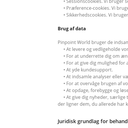
• Sessionscookies. Vi bruger ses
• Præference-cookies. Vi bruger 
• Sikkerhedscookies. Vi bruger 
Brug af data
Pinpoint World bruger de indsaml
• At levere og vedligeholde vor
• For at underrette dig om ændr
• For at give dig mulighed for at
• At yde kundesupport.
• At indsamle analyser eller vær
• For at overvåge brugen af vor
• At opdage, forebygge og løse
• At give dig nyheder, særlige t
der ligner dem, du allerede har
Juridisk grundlag for behand