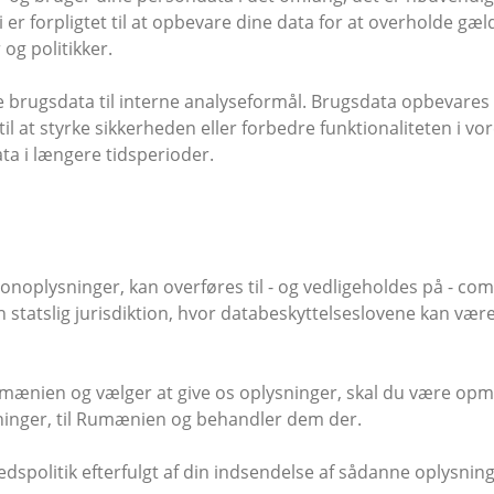
i er forpligtet til at opbevare dine data for at overholde gæl
og politikker.
 brugsdata til interne analyseformål. Brugsdata opbevares g
 at styrke sikkerheden eller forbedre funktionaliteten i vores 
ata i længere tidsperioder.
noplysninger, kan overføres til - og vedligeholdes på - com
en statslig jurisdiktion, hvor databeskyttelseslovene kan være
umænien og vælger at give os oplysninger, skal du være opm
inger, til Rumænien og behandler dem der.
hedspolitik efterfulgt af din indsendelse af sådanne oplysni