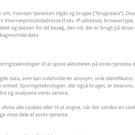
r om, hvordan tjenesten tilgås og bruges ("brugsdata"). Di
 internetprotokoladresse (f.eks. IP-adresse), browsertype, 
tet og datoen for dit besøg, den tid, der er brugt på disse 
diagnostiske data.
oringsteknologier til at spore aktiviteten på vores tjeneste
ngde data, som kan indeholde en anonym, unik identifikator.
enhed. Sporingsteknologier, der også bruges, er beacons, ta
dre og analysere vores service.
t afvise alle cookies eller til at angive, når der sendes en co
ge visse dele af vores tjeneste.