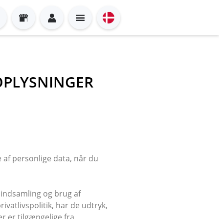
 OPLYSNINGER
 af personlige data, når du
u indsamling og brug af
atlivspolitik, har de udtryk,
r er tilgængelige fra