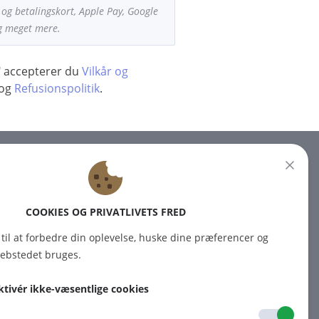
og betalingskort, Apple Pay, Google
og meget mere.
e" accepterer du
Vilkår og
og
Refusionspolitik
.
NYHEDSBREV
Tilmeld dig vores nyhedsbrev
COOKIES OG PRIVATLIVETS FRED
for at få de seneste nyheder.
 til at forbedre din oplevelse, huske dine præferencer og
webstedet bruges.
ABONNER
aktivér ikke-væsentlige cookies