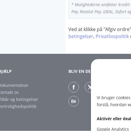
* Mulighederne omfatter kredit- 
Pay, Revolut Pay, iDEAL, Sofort 
Ved at klikke på "Afgiv ordr
betingelser
,
Privatlivspolitik
HJÆLP
BLIV EN DEL AF OS
Dokumentation
Kontakt os
Vi bruger cookies
Vilkår og betingelser
forstå, hvordan 
Fortrolighedspolitik
Aktivér eller de
Google Analytics