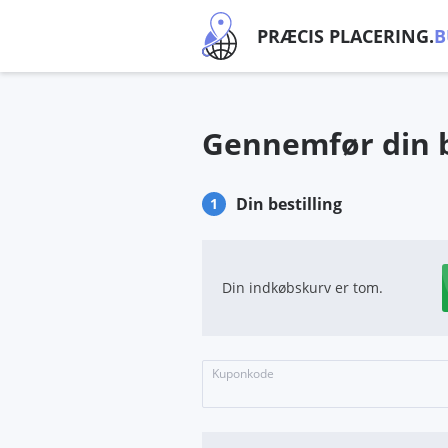
PRÆCIS PLACERING.
B
Gennemfør din b
Din bestilling
1
Din indkøbskurv er tom.
Kuponkode