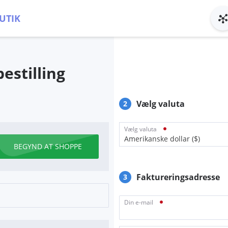
UTIK
estilling
Vælg valuta
2
Vælg valuta
Amerikanske dollar ($)
BEGYND AT SHOPPE
Faktureringsadresse
3
Din e-mail