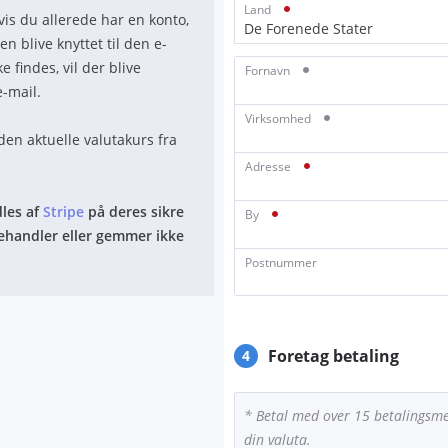
Land
vis du allerede har en konto,
De Forenede Stater
en blive knyttet til den e-
e findes, vil der blive
Fornavn
-mail.
Virksomhed
en aktuelle valutakurs fra
Adresse
dles af
Stripe
på deres sikre
By
ehandler eller gemmer ikke
Postnummer
Foretag betaling
4
* Betal med over 15 betalingsmet
din valuta.