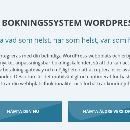
 BOKNINGSSYSTEM WORDPRE
 vad som helst, när som helst, var som 
ntegreras med din befintliga WordPress-webbplats och erbju
 mycket anpassningsbar bokningskalender, så att du kan ac
betalningsgateway och möjligheten att acceptera eller avvis
nder. Dessutom är det mobilvänligt och optimerat för hastighe
ttrar din webbplats funktionalitet och förbättrar kundnöjd
HÄMTA DEN NU
HÄMTA ÄLDRE VERSIO