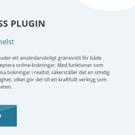
SS PLUGIN
helst
der ett användarvänligt gränssnitt för både
ceptera online-bokningar. Med funktioner som
a bokningar i realtid, säkerställer det en smidig
t, vilket gör det till ett kraftfullt verktyg som
heten.
N