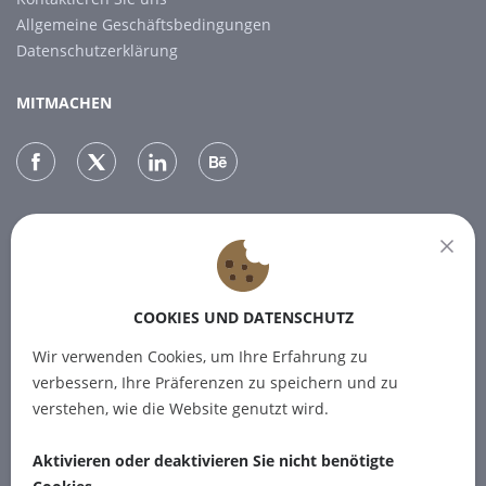
Allgemeine Geschäftsbedingungen
Datenschutzerklärung
MITMACHEN
NEWSLETTER
Melden Sie sich für unseren Newsletter an, um die neuesten
Nachrichten zu erhalten.
COOKIES UND DATENSCHUTZ
Wir verwenden Cookies, um Ihre Erfahrung zu
ABONNIEREN
verbessern, Ihre Präferenzen zu speichern und zu
verstehen, wie die Website genutzt wird.
Aktivieren oder deaktivieren Sie nicht benötigte