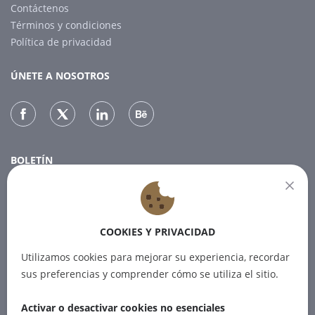
Contáctenos
Términos y condiciones
Política de privacidad
ÚNETE A NOSOTROS
BOLETÍN
Suscríbase a nuestro boletín para recibir las últimas noticias.
COOKIES Y PRIVACIDAD
SUSCRIBIR
Utilizamos cookies para mejorar su experiencia, recordar
sus preferencias y comprender cómo se utiliza el sitio.
Activar o desactivar cookies no esenciales
© 2012-2026 PINPOINT.WORLD Las marcas