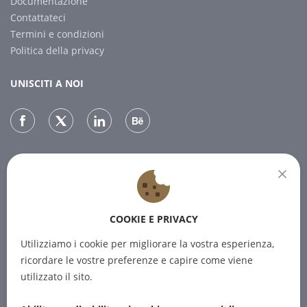
Documentazione
Contattateci
Termini e condizioni
Politica della privacy
UNISCITI A NOI
NEWSLETTER
Iscrivetevi alla nostra newsletter per ricevere le ultime notizie.
COOKIE E PRIVACY
ABBONARSI
Utilizziamo i cookie per migliorare la vostra esperienza,
ricordare le vostre preferenze e capire come viene
utilizzato il sito.