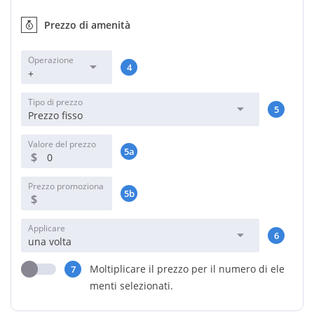
Prezzo di amenità
Operazione
4
+
Tipo di prezzo
5
Prezzo fisso
Valore del prezzo
5a
$
Prezzo promoziona
5b
le
$
Applicare
6
una volta
Moltiplicare il prezzo per il numero di ele
7
menti selezionati.