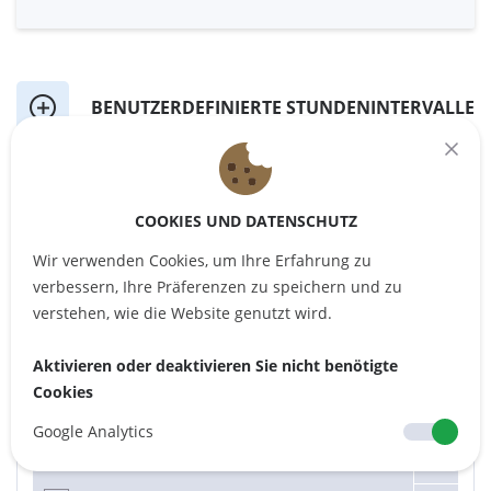
BENUTZERDEFINIERTE STUNDENINTERVALLE
ERSTELLEN
COOKIES UND DATENSCHUTZ
Um neue benutzerdefinierte Stundenintervalle zu erstellen,
klicken Sie oben in der Liste auf die Schaltfläche
Add new
Wir verwenden Cookies, um Ihre Erfahrung zu
custom hour intervals
.
verbessern, Ihre Präferenzen zu speichern und zu
verstehen, wie die Website genutzt wird.
NEUE BENUTZERDEFINIERTE STUNDENINTERVALLE HINZUFÜGEN
Aktivieren oder deaktivieren Sie nicht benötigte
Cookies
Friday hours
Google Analytics
09:00
-
09:50
•
10:00
-
10:50
•
11:00
-
11:50
•
12:00
-
12:50
•
13:00
-
13:50