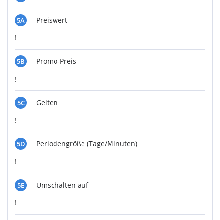
Preiswert
5A
!
Promo-Preis
5B
!
Gelten
5C
!
Periodengröße (Tage/Minuten)
5D
!
Umschalten auf
5E
!