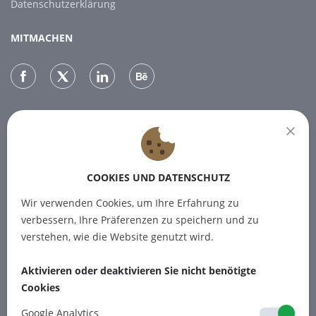
Datenschutzerklärung
MITMACHEN
NEWSLETTER
Melden Sie sich für unseren Newsletter an, um die neuesten
Nachrichten zu erhalten.
COOKIES UND DATENSCHUTZ
Wir verwenden Cookies, um Ihre Erfahrung zu
ABONNIEREN
verbessern, Ihre Präferenzen zu speichern und zu
verstehen, wie die Website genutzt wird.
Aktivieren oder deaktivieren Sie nicht benötigte
Cookies
© 2012-2026 PINPOINT.WORLD
Warenzeichen und Marken sind das
Google Analytics