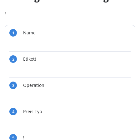
!
Name
1
!
Etikett
2
!
Operation
3
!
Preis Typ
4
!
!
5