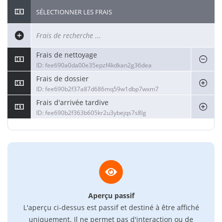
SÉLECTIONNER LES FRAIS
Frais de nettoyage
ID: fee690a0da00e35epzf4kdkan2g36dea
Frais de dossier
ID: fee690b2f37a87d686mq59w1dbp7wxm7
Frais d'arrivée tardive
ID: fee690b2f363b605kr2u3ybejqs7s8lg
Aperçu passif
L'aperçu ci-dessus est passif et destiné à être affiché
uniquement. Il ne permet pas d'interaction ou de