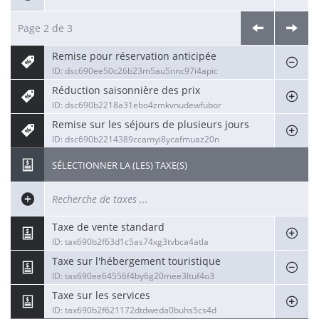
Page 2 de 3
Remise pour réservation anticipée
ID: dsc690ee50c26b23m5au5nnc97i4apic
Réduction saisonnière des prix
ID: dsc690b2218a31ebo4zmkvnudewfubor
Remise sur les séjours de plusieurs jours
ID: dsc690b2214389ccamyi8ycafmuaz20n
SÉLECTIONNER LA (LES) TAXE(S)
Taxe de vente standard
ID: tax690b2f63d1c5as74xg3tvbca4atla
Taxe sur l'hébergement touristique
ID: tax690ee64556f4by6g20mee3ltuf4o3
Taxe sur les services
ID: tax690b2f621172dtdweda0buhs5cs4d