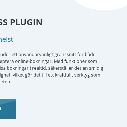
SS PLUGIN
helst
der ett användarvänligt gränssnitt för både
ceptera online-bokningar. Med funktioner som
a bokningar i realtid, säkerställer det en smidig
t, vilket gör det till ett kraftfullt verktyg som
heten.
N