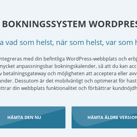
 BOKNINGSSYSTEM WORDPRE
 vad som helst, när som helst, var som 
ntegreras med din befintliga WordPress-webbplats och erbju
 mycket anpassningsbar bokningskalender, så att du kan ac
betalningsgateway och möjligheten att acceptera eller avvis
nder. Dessutom är det mobilvänligt och optimerat för hastighe
ttrar din webbplats funktionalitet och förbättrar kundnöjd
HÄMTA DEN NU
HÄMTA ÄLDRE VERSIO