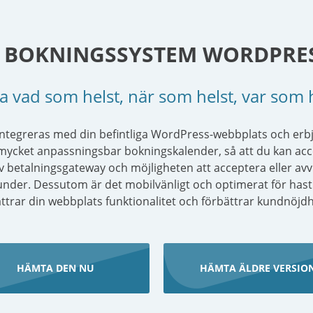
 BOKNINGSSYSTEM WORDPRE
 vad som helst, när som helst, var som 
ntegreras med din befintliga WordPress-webbplats och erbju
 mycket anpassningsbar bokningskalender, så att du kan ac
betalningsgateway och möjligheten att acceptera eller avvis
nder. Dessutom är det mobilvänligt och optimerat för hastighe
ttrar din webbplats funktionalitet och förbättrar kundnöjd
HÄMTA DEN NU
HÄMTA ÄLDRE VERSIO