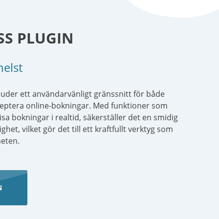
SS PLUGIN
helst
der ett användarvänligt gränssnitt för både
ceptera online-bokningar. Med funktioner som
a bokningar i realtid, säkerställer det en smidig
t, vilket gör det till ett kraftfullt verktyg som
heten.
N