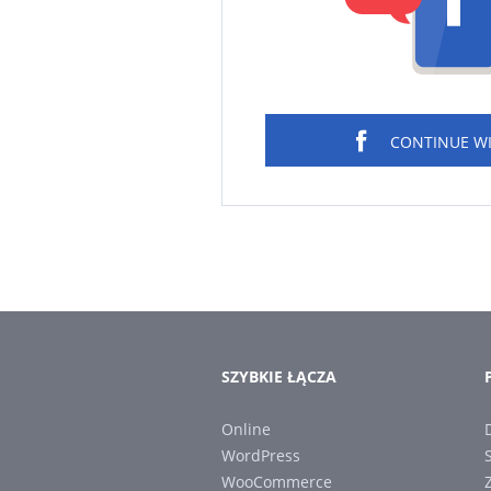
CONTINUE W
SZYBKIE ŁĄCZA
Online
WordPress
WooCommerce