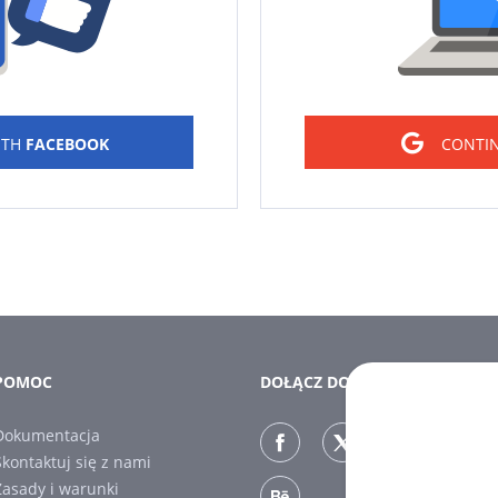
ITH
FACEBOOK
CONTI
POMOC
DOŁĄCZ DO NAS
Dokumentacja
Skontaktuj się z nami
Zasady i warunki