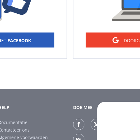
MET
FACEBOOK
DOORG
HELP
DOE MEE
Documentatie
Contacteer ons
Algemene voorwaarden