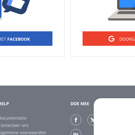
MET
FACEBOOK
DOORG
HELP
DOE MEE
Documentatie
Contacteer ons
Algemene voorwaarden