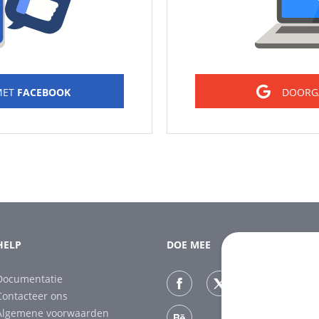
MET
FACEBOOK
DOORG
HELP
DOE MEE
Documentatie
Contacteer ons
Algemene voorwaarden