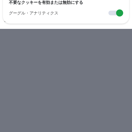
不要なクッキーを有効または無効にする
あなたの可用性やスケジュールを表
グーグル・アナリティクス
示できるようにする。
あなたの好みに合わせたカレンダーを作成し、ニーズに応
じて指定時間枠をカスタマイズします。日中、夜間、また
は特定の時間間隔など、可用性を柔軟に設定できます。最
後に、簡単にあなたのWooCommerceストア内の製品に
リンクします。
さらに詳しく