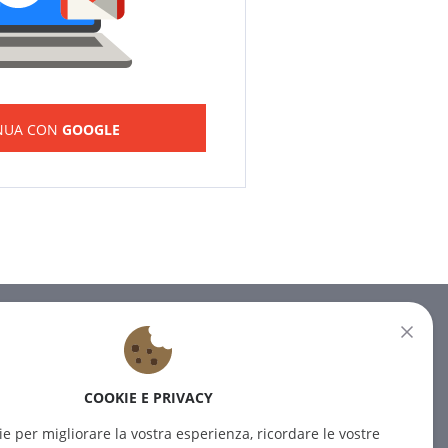
NUA CON
GOOGLE
NEWSLETTER
Iscrivetevi alla nostra newsletter
COOKIE E PRIVACY
per ricevere le ultime notizie.
ie per migliorare la vostra esperienza, ricordare le vostre