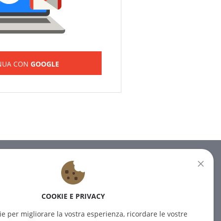
NUA CON
GOOGLE
NEWSLETTER
Iscrivetevi alla nostra newsletter
COOKIE E PRIVACY
per ricevere le ultime notizie.
ie per migliorare la vostra esperienza, ricordare le vostre