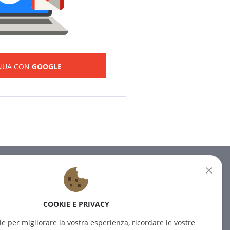
NUA CON
GOOGLE
NEWSLETTER
Iscrivetevi alla nostra newsletter
COOKIE E PRIVACY
per ricevere le ultime notizie.
ie per migliorare la vostra esperienza, ricordare le vostre