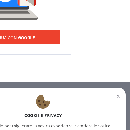
NUA CON
GOOGLE
NEWSLETTER
Iscrivetevi alla nostra newsletter
COOKIE E PRIVACY
per ricevere le ultime notizie.
ie per migliorare la vostra esperienza, ricordare le vostre