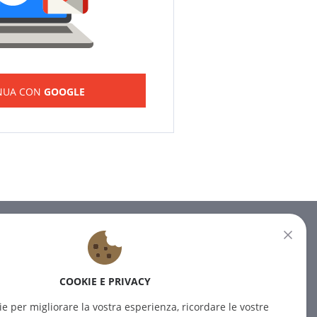
NUA CON
GOOGLE
NEWSLETTER
Iscrivetevi alla nostra newsletter
COOKIE E PRIVACY
per ricevere le ultime notizie.
ie per migliorare la vostra esperienza, ricordare le vostre