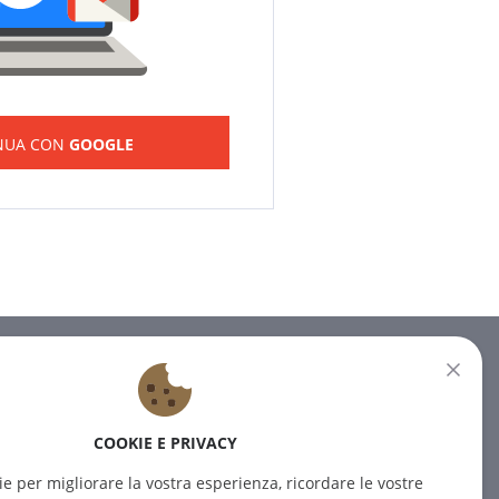
NUA CON
GOOGLE
NEWSLETTER
Iscrivetevi alla nostra newsletter
COOKIE E PRIVACY
per ricevere le ultime notizie.
ie per migliorare la vostra esperienza, ricordare le vostre