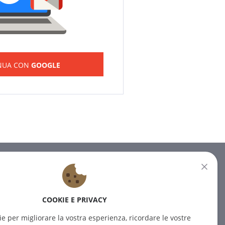
NUA CON
GOOGLE
NEWSLETTER
Iscrivetevi alla nostra newsletter
COOKIE E PRIVACY
per ricevere le ultime notizie.
ie per migliorare la vostra esperienza, ricordare le vostre