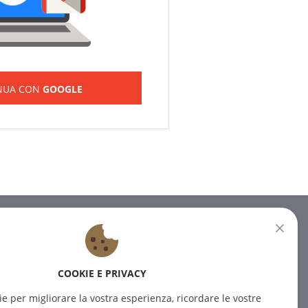
NUA CON
GOOGLE
NEWSLETTER
Iscrivetevi alla nostra newsletter
COOKIE E PRIVACY
per ricevere le ultime notizie.
ie per migliorare la vostra esperienza, ricordare le vostre