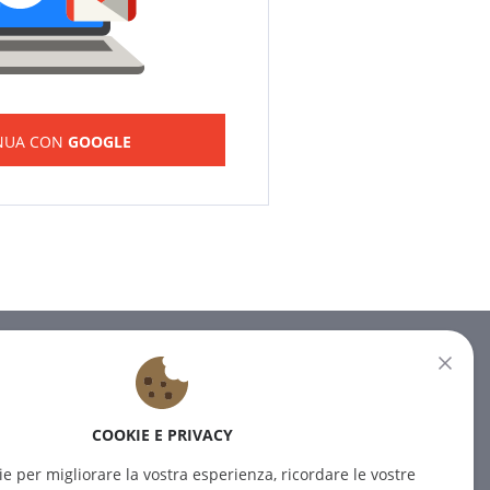
NUA CON
GOOGLE
NEWSLETTER
Iscrivetevi alla nostra newsletter
COOKIE E PRIVACY
per ricevere le ultime notizie.
ie per migliorare la vostra esperienza, ricordare le vostre