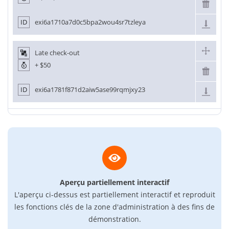
ID
exi6a1710a7d0c5bpa2wou4sr7tzleya
Late check-out
+
$50
ID
exi6a1781f871d2aiw5ase99rqmjxy23
Aperçu partiellement interactif
L'aperçu ci-dessus est partiellement interactif et reproduit
les fonctions clés de la zone d'administration à des fins de
démonstration.