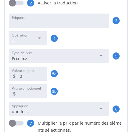
Activer la traduction
2
Étiquette
3
Opération
4
+
Type de prix
5
Prix fixe
Valeur du prix
5a
$
Prix promotionnel
5b
$
Appliquer
6
une fois
Multiplier le prix par le numéro des éléme
7
nts sélectionnés.