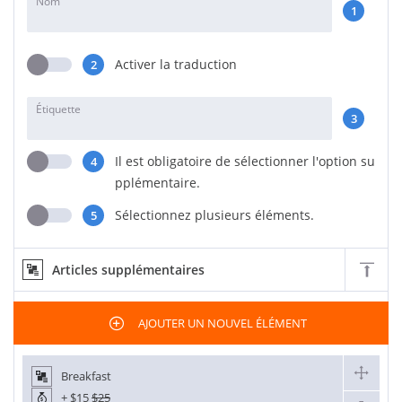
Nom
1
Activer la traduction
2
Étiquette
3
Il est obligatoire de sélectionner l'option su
4
pplémentaire.
Sélectionnez plusieurs éléments.
5
Articles supplémentaires
AJOUTER UN NOUVEL ÉLÉMENT
Breakfast
+
$15
$25