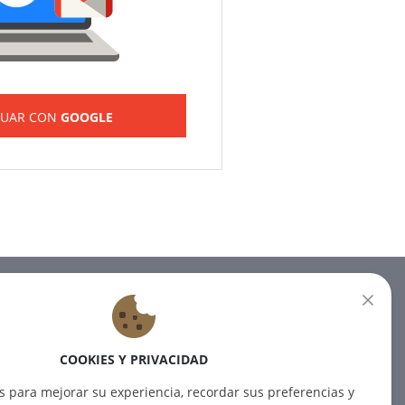
NUAR CON
GOOGLE
BOLETÍN
Suscríbase a nuestro boletín
COOKIES Y PRIVACIDAD
para recibir las últimas noticias.
s para mejorar su experiencia, recordar sus preferencias y